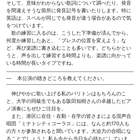
そして、意味がわからない歌詞について調べたり、発音
を間違えそうな箇所に発音記号を書いたりします。特に
英語は、スペルが同じでも発音が違う場合があるので気
をつけています。
歌の練習に入るのは、こうした下準備が済んでから。
何度か練習したあと、「ブレスの位置を変えよう」な
ど、再び楽譜に書き込むことも多いです。どちらかとい
うと、声を出して練習する時間よりも、楽譜に向かって
いる時間が長いタイプですね。
—
本公演の聴きどころを教えてください。
伸びやかに歌い上げる私のバリトンはもちろんのこ
と、大学の同級生でもある阪田知樹さんの卓越したピア
ノ演奏にもぜひご注目を。
また、港区に在住・在勤・在学の皆さまによる混声合
唱団「ミナトシティコーラス」には、なんと約170人も
の方々が参加されると聞いています。大迫力の合唱にな
ることでしょう！ 私も今から当日を心待ちにしていま