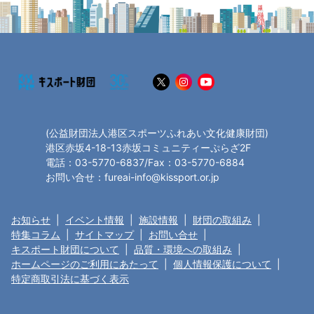
(公益財団法人港区スポーツふれあい文化健康財団)
港区赤坂4-18-13赤坂コミュニティーぷらざ2F
電話：03-5770-6837/Fax：03-5770-6884
お問い合せ：fureai-info@kissport.or.jp
お知らせ
|
イベント情報
|
施設情報
|
財団の取組み
|
特集コラム
|
サイトマップ
|
お問い合せ
|
キスポート財団について
|
品質・環境への取組み
|
ホームページのご利用にあたって
|
個人情報保護について
|
特定商取引法に基づく表示