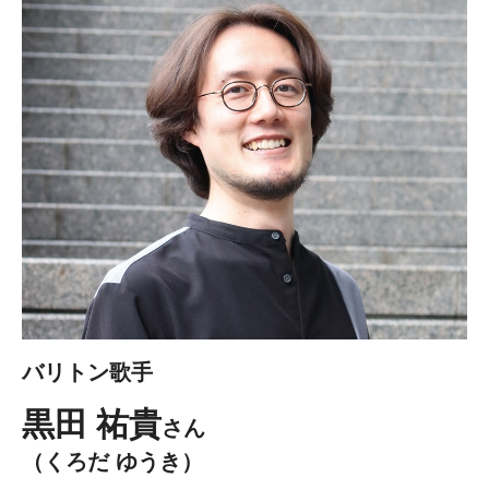
バリトン歌手
黒田 祐貴
さん
（くろだ ゆうき）