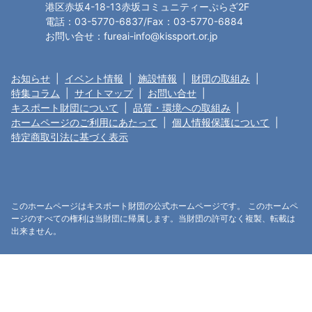
港区赤坂4-18-13赤坂コミュニティーぷらざ2F
電話：03-5770-6837/Fax：03-5770-6884
お問い合せ：fureai-info@kissport.or.jp
お知らせ
|
イベント情報
|
施設情報
|
財団の取組み
|
特集コラム
|
サイトマップ
|
お問い合せ
|
キスポート財団について
|
品質・環境への取組み
|
ホームページのご利用にあたって
|
個人情報保護について
|
特定商取引法に基づく表示
このホームページはキスポート財団の公式ホームページです。 このホームペ
ージのすべての権利は当財団に帰属します。当財団の許可なく複製、転載は
出来ません。