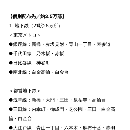
【個別配布先／約3.5万部】
地下鉄（21駅25ヵ所）
＜東京メトロ＞
●銀座線：新橋・赤坂見附・青山一丁目・表参道
●千代田線：乃木坂・赤坂
●日比谷線：神谷町
●南北線：白金高輪・白金台
＜都営地下鉄＞
●浅草線：新橋・大門・三田・泉岳寺・高輪台
●三田線：内幸町・御成門・芝公園・三田・白金高
輪・白金台
●大江戸線：青山一丁目・六本木・麻布十番・赤羽