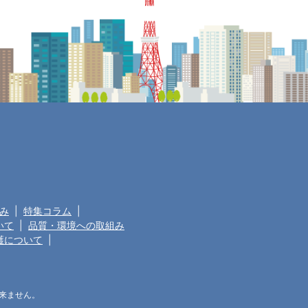
み
|
特集コラム
|
いて
|
品質・環境への取組み
護について
|
来ません。