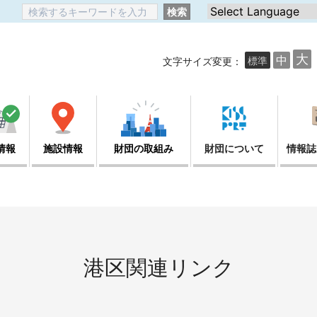
検索
大
中
標準
文字サイズ変更：
情報
施設情報
財団の取組み
財団について
情報誌
港区関連リンク