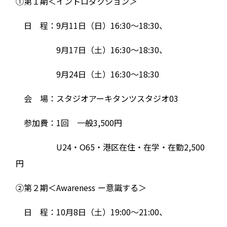
①第１期＜イントロダクション＞
日 程：9⽉11⽇（⽇）16:30〜18:30、
9⽉17⽇（⼟）16:30〜18:30、
9⽉24⽇（⼟）16:30〜18:30
会 場：スタジオアーキタンツスタジオ03
参加費：1回 ⼀般3,500円
U24・O65・港区在住・在学・在勤2,500
円
②第２期＜Awareness ー意識する＞
日 程：10⽉8⽇（⼟）19:00〜21:00、