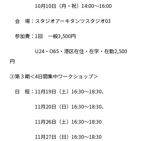
10⽉10⽇（⽉・祝）14:00〜16:00
会 場：スタジオアーキタンツスタジオ03
参加費：1回 ⼀般3,500円
U24・O65・港区在住・在学・在勤2,500
円
③第３期＜4⽇間集中ワークショップ＞
日 程：11⽉19⽇（⼟）16:30〜18:30、
11⽉20⽇（⽇）16:30〜18:30、
11⽉26⽇（⼟）16:30〜18:30
11⽉27⽇（⽇）16:30〜18:30