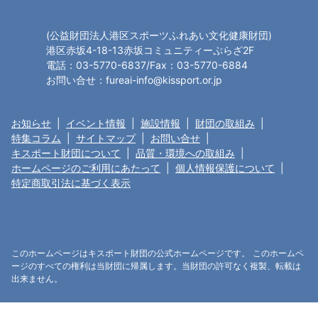
(公益財団法人港区スポーツふれあい文化健康財団)
港区赤坂4-18-13赤坂コミュニティーぷらざ2F
電話：03-5770-6837/Fax：03-5770-6884
お問い合せ：fureai-info@kissport.or.jp
お知らせ
|
イベント情報
|
施設情報
|
財団の取組み
|
特集コラム
|
サイトマップ
|
お問い合せ
|
キスポート財団について
|
品質・環境への取組み
|
ホームページのご利用にあたって
|
個人情報保護について
|
特定商取引法に基づく表示
このホームページはキスポート財団の公式ホームページです。 このホームペ
ージのすべての権利は当財団に帰属します。当財団の許可なく複製、転載は
出来ません。