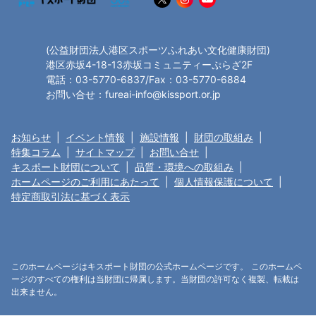
(公益財団法人港区スポーツふれあい文化健康財団)
港区赤坂4-18-13赤坂コミュニティーぷらざ2F
電話：03-5770-6837/Fax：03-5770-6884
お問い合せ：fureai-info@kissport.or.jp
お知らせ
|
イベント情報
|
施設情報
|
財団の取組み
|
特集コラム
|
サイトマップ
|
お問い合せ
|
キスポート財団について
|
品質・環境への取組み
|
ホームページのご利用にあたって
|
個人情報保護について
|
特定商取引法に基づく表示
このホームページはキスポート財団の公式ホームページです。 このホームペ
ージのすべての権利は当財団に帰属します。当財団の許可なく複製、転載は
出来ません。