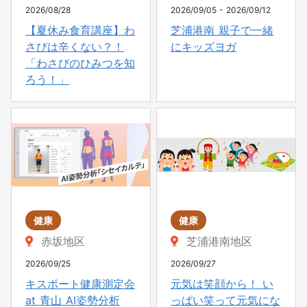
2026/08/28
2026/09/05
- 2026/09/12
【夏休み食育講座】わ
芝浦港南 親子で一緒
さびは辛くない？！
にキッズヨガ
「わさびのひみつを知
ろう！」
健康
健康
赤坂地区
芝浦港南地区
2026/09/25
2026/09/27
キスポート健康測定会
元気は笑顔から！ い
at 青山 AI姿勢分析
っぱい笑って元気にな