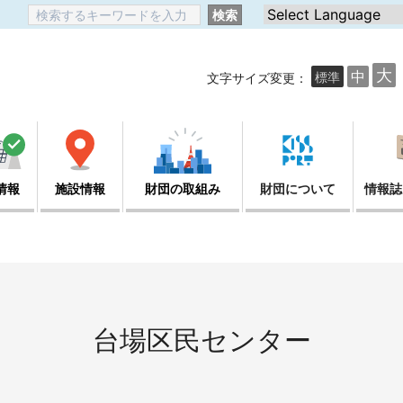
検索
大
中
標準
文字サイズ変更：
情報
施設情報
財団の取組み
財団について
情報誌
台場区民センター