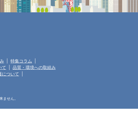
み
|
特集コラム
|
いて
|
品質・環境への取組み
護について
|
来ません。