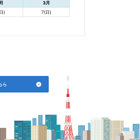
月
3月
日)
7(日)
ちら