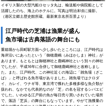
イギリス製の大型汽船ロセッタ丸は、輸送船や病院船として
活躍したのち、海上のホテルに。写真は明治末頃に撮影。
（港区立郷土歴史館所蔵、最新東京名所百景より）
江戸時代の芝浦は漁業が盛ん
魚市場は古典落語の舞台にも
重箱堀から田町駅方面へ少し歩いたところには、江戸時代は
海岸沿いにあったという「御穂鹿嶋（みほかしま）神社」が
あります。もともとは御穂神社と鹿嶋神社という別々の神社
でしたが、平成16年に合併して御穂鹿嶋神社と改称しまし
た。また、江戸時代、この神社近くの海辺に「雑魚場（ざこ
ば）」と呼ばれる魚市場がありました。雑魚場ではクロダ
イ、カレイ、ウナギ等、東京湾で獲れた多種多様な魚介類が
扱われ、なかでも代表的なのが「芝」の名を冠するシバエビ
でした。いわゆる江戸前の魚が毎日売り買いされていた場所
で、落語「芝浜」の舞台にもなっています。やがて漁獲量の