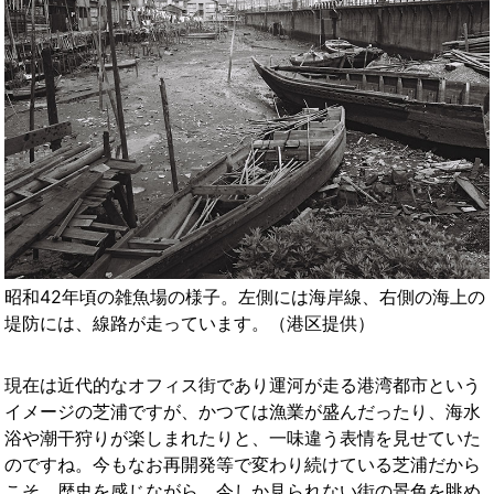
昭和42年頃の雑魚場の様子。左側には海岸線、右側の海上の
堤防には、線路が走っています。（港区提供）
現在は近代的なオフィス街であり運河が走る港湾都市という
イメージの芝浦ですが、かつては漁業が盛んだったり、海水
浴や潮干狩りが楽しまれたりと、一味違う表情を見せていた
のですね。今もなお再開発等で変わり続けている芝浦だから
こそ、歴史を感じながら、今しか見られない街の景色を眺め