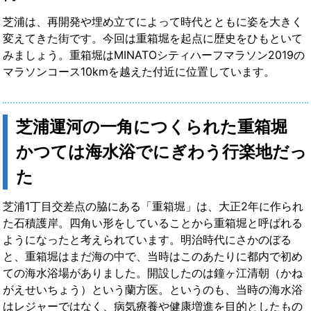
芝浦は、再開発や埋め立てによって時代とともに姿を大きく
変えてきた街です。今回は重箱堀を起点に歴史をひもといて
みましょう。重箱堀はMINATOシティハーフマラソン2019の
マラソンコース10kmを越えた付近に位置しています。
芝浦運河の一角につくられた重箱堀
かつては海水浴でにぎわう行楽地だっ
た
芝浦1丁目交差点の脇にある「重箱堀」は、大正2年に作られ
た石積護岸。四角い形をしていることから重箱堀と呼ばれる
ようになったと考えられています。明治時代にさかのぼる
と、重箱堀はまだ海の中で、当時はこのあたりに都内で初め
ての海水浴場がありました。開設したのは鐘ヶ江清朝（かね
がえせいちょう）という蘭方医。というのも、当時の海水浴
はレジャーではなく、病気療養や健康増進を目的としたもの