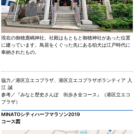
現在の御穂鹿嶋神社。社殿はもともと御穂神社があった位置
に建っています。鳥居をくぐった先にある狛犬は江戸時代に
奉納されたもの。
協力／港区立エコプラザ、港区立エコプラザボランティア 入
江 誠
参考／『みなと歴史さんぽ 街歩き全コース』（港区立エコ
プラザ）
MINATOシティハーフマラソン2019
コース図