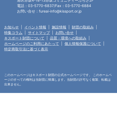
港区赤坂4-18-13赤坂コミュニティーぷらざ2F
電話：03-5770-6837/Fax：03-5770-6884
お問い合せ：fureai-info@kissport.or.jp
お知らせ
|
イベント情報
|
施設情報
|
財団の取組み
|
特集コラム
|
サイトマップ
|
お問い合せ
|
キスポート財団について
|
品質・環境への取組み
|
ホームページのご利用にあたって
|
個人情報保護について
|
特定商取引法に基づく表示
このホームページはキスポート財団の公式ホームページです。 このホームペ
ージのすべての権利は当財団に帰属します。当財団の許可なく複製、転載は
出来ません。