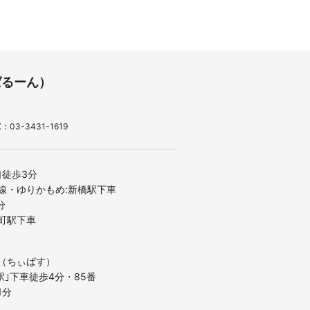
ばるーん）
：03-3431-1619
口徒歩3分
線・ゆりかもめ:新橋駅下車
分
町駅下車
（ちぃばす）
駅｣下車徒歩4分・85番
1分