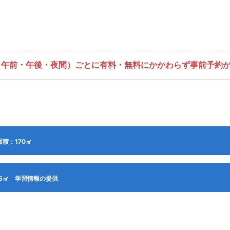
（午前・午後・夜間）ごとに有料・無料にかかわらず事前予約
面積：170㎡
油絵以外の絵画、 版画・彫刻、 工芸、 染物、 手工芸、 書道、 文芸、 華道、 香道・アロマ、 写真・ビデオ、 語学、 ダンス、 健康スポーツ、 空手、太極拳、 会議・研修・講習
ヤー・ワイヤレスマイク2本・ピンマイク1本・プロジェクター）
5㎡ 学習情報の提供