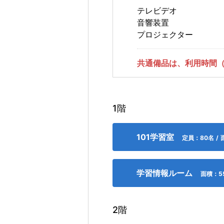
テレビデオ
音響装置
プロジェクター
共通備品は、利用時間
1階
101学習室
定員：80名 / 
裁縫、 着付け・作法、 声楽・合唱、 弦楽器の演奏、 管楽器の演奏、 打楽器の演奏、 ピアノの演奏、 バンド、 邦楽（詩吟を含む）、 バレエ、 舞踊、 演劇・演芸、 油絵、 
（DVDプレイ
学習情報ルーム
面積：5
2階