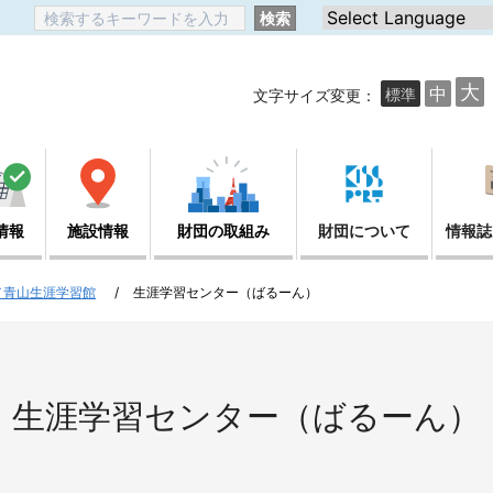
検索
大
中
標準
文字サイズ変更：
情報
施設情報
財団の取組み
財団について
情報誌
／青山生涯学習館
生涯学習センター（ばるーん）
生涯学習センター（ばるーん）