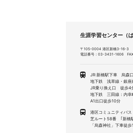
生涯学習センター（
〒105-0004 港区新橋3-16-3
電話番号：03-3431-1606 FAX
JR:新橋駅下車 烏森
地下鉄 浅草線・銀座
JR乗り換え口 徒歩4
地下鉄 三田線：内幸
A1出口徒歩10分
港区コミュニティバス
芝ルート58番 ｢新橋
「烏森神社」下車徒歩