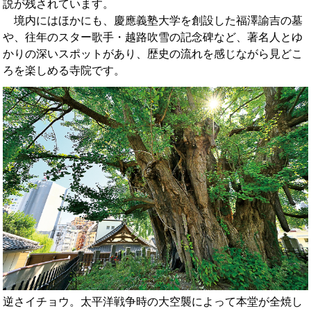
説が残されています。
境内にはほかにも、慶應義塾大学を創設した福澤諭吉の墓
や、往年のスター歌手・越路吹雪の記念碑など、著名人とゆ
かりの深いスポットがあり、歴史の流れを感じながら見どこ
ろを楽しめる寺院です。
逆さイチョウ。太平洋戦争時の大空襲によって本堂が全焼し