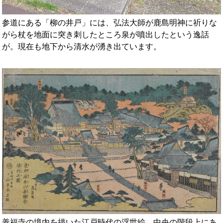
参道にある「柳の井戸」には、弘法大師が鹿島明神に祈りな
がら杖を地面に突き刺したところ泉が噴出したという逸話
が。現在も地下から清水が湧き出ています。
善福寺の境内を描いた江戸時代の浮世絵。中央の階段上にあ