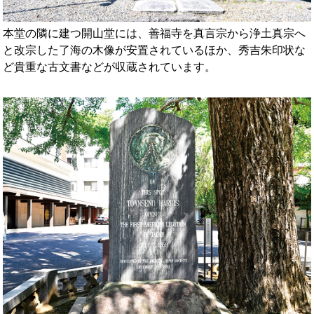
本堂の隣に建つ開山堂には、善福寺を真言宗から浄土真宗へ
と改宗した了海の木像が安置されているほか、秀吉朱印状な
ど貴重な古文書などが収蔵されています。