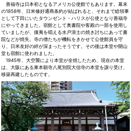
善福寺は日本初となるアメリカ公使館でもあります。幕末
の1858年、日米修好通商条約が結ばれると、それまで総領事
として下田にいたタウンゼント・ハリスが公使となり善福寺
にやってきました。宿館として奥書院や客殿の一部を使用し
ていましたが、攘夷を唱える水戸浪士の焼き討ちにあって書
院などが焼失。寺の僧たちが機転をきかせて公使館員を守
り、日米友好の絆が深まったそうです。その後は本堂や開山
堂も宿館に使われました。
1945年、大空襲により本堂が全焼したため、現在の本堂
は、大阪にある東本願寺八尾別院大信寺の本堂を譲り受け、
移築再建したものです。