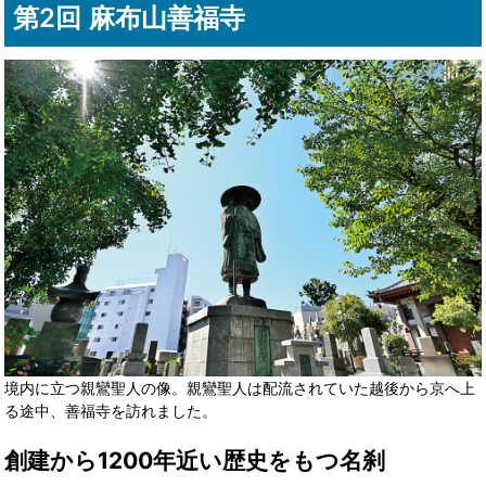
第2回 麻布山善福寺
境内に立つ親鸞聖人の像。親鸞聖人は配流されていた越後から京へ上
る途中、善福寺を訪れました。
創建から1200年近い歴史をもつ名刹