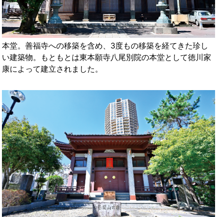
本堂。善福寺への移築を含め、3度もの移築を経てきた珍し
い建築物。もともとは東本願寺八尾別院の本堂として徳川家
康によって建立されました。