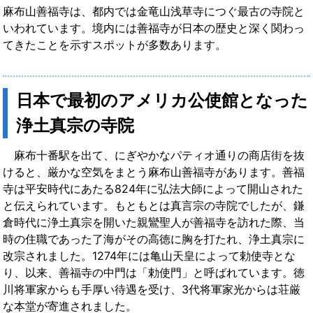
麻布山善福寺は、都内では金竜山浅草寺につぐ最古の寺院と
いわれています。境内には善福寺が日本の歴史と深く関わっ
てきたことを示すスポットが多数あります。
日本で最初のアメリカ公使館となった
浄土真宗の寺院
麻布十番駅を出て、にぎやかなパティオ通りの商店街を抜
けると、厳かな空気をまとう麻布山善福寺があります。善福
寺は平安時代にあたる824年に弘法大師によって開山された
と伝えられています。もともとは真言宗の寺院でしたが、鎌
倉時代に浄土真宗を開いた親鸞聖人が善福寺を訪れた際、当
時の住職であった了海がその高徳に胸を打たれ、浄土真宗に
改宗されました。1274年には亀山天皇によって勅使寺とな
り、以来、善福寺の中門は「勅使門」と呼ばれています。徳
川将軍家からも手厚い待遇を受け、3代将軍家光からは荘厳
な本堂が寄進されました。