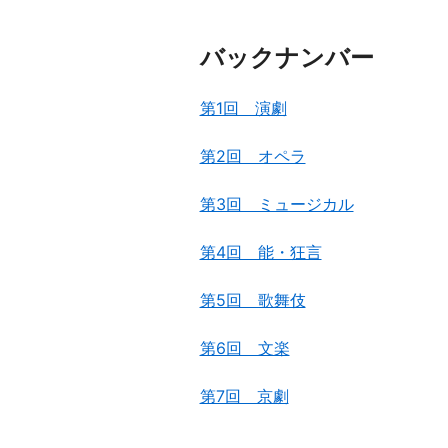
バックナンバー
第1回 演劇
第2回 オペラ
第3回 ミュージカル
第4回 能・狂言
第5回 歌舞伎
第6回 文楽
第7回 京劇