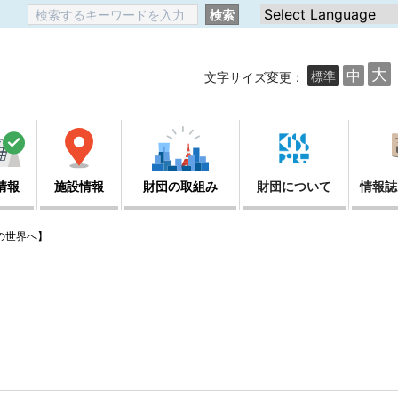
検索
大
中
標準
文字サイズ変更：
情報
施設情報
財団の取組み
財団について
情報誌
の世界へ】